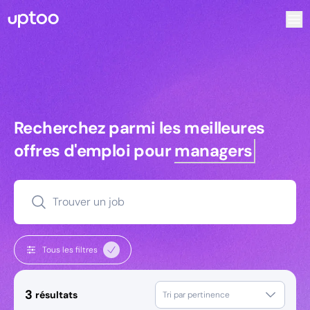
Recherchez parmi les meilleures offres d’emploi pour Tec
Recherchez parmi les meilleures off
Recherchez parmi les meilleures
offres d'emploi pour
managers
Trouver un job
Tous les filtres
3
résultats
Tri par pertinence