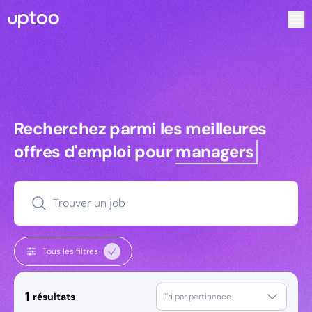
Recherchez parmi les meilleures offres d’emploi pour Tec
Recherchez parmi les meilleures off
Recherchez parmi les meilleures
offres d'emploi pour
managers
Trouver un job
Tous les filtres
1
résultats
Tri par pertinence