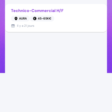
Technico-Commercial H/F
AURA
45-65K€
Il y a
21 jours