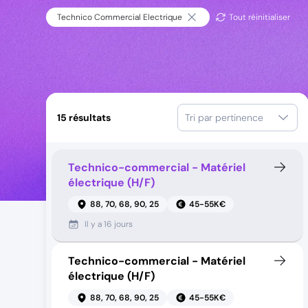
Technico Commercial Electrique
Tout réinitialiser
15
résultats
Tri par pertinence
Technico-commercial - Matériel
électrique (H/F)
88, 70, 68, 90, 25
45-55K€
Il y a
16 jours
Technico-commercial - Matériel
électrique (H/F)
88, 70, 68, 90, 25
45-55K€