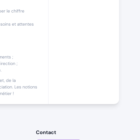
er le chiffre
soins et attentes
ments ;
irection ;
.
t, de la
iation. Les notions
métier !
i
Pour développer le
nnelles, votre
Contact
votre portefeuille