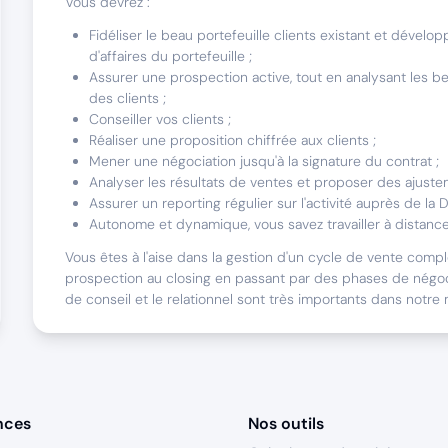
Vous devrez :
Fidéliser le beau portefeuille clients existant et développ
d'affaires du portefeuille ;
Assurer une prospection active, tout en analysant les be
des clients ;
Conseiller vos clients ;
Réaliser une proposition chiffrée aux clients ;
Mener une négociation jusqu'à la signature du contrat ;
Analyser les résultats de ventes et proposer des ajuste
Assurer un reporting régulier sur l'activité auprès de la D
Autonome et dynamique, vous savez travailler à distance
Vous êtes à l'aise dans la gestion d'un cycle de vente comple
prospection au closing en passant par des phases de négoc
de conseil et le relationnel sont très importants dans notre 
Nous sommes faits pour travailler ensemble s
Nous recherchons un profil hybride : éleveur & chasseur ! 
nces
secteur en toute autonomie. Vos armes ? Vos qualités relatio
Nos outils
énergie à revendre, votre persévérance. Vous développerez 