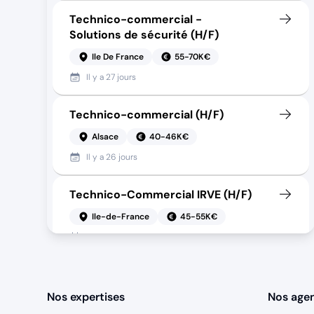
Technico-commercial -
Solutions de sécurité (H/F)
Ile De France
55-70K€
Il y a
27 jours
Technico-commercial (H/F)
Alsace
40-46K€
Il y a
26 jours
Technico-Commercial IRVE (H/F)
Ile-de-France
45-55K€
Il y a
6 jours
Commercial terrain - industriel
électricité (H/F) (H/F)
Nos expertises
Nos age
Besançon
40-50K€