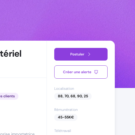
ériel
Postuler
Créer une alerte
Localisation
es clients
88, 70, 68, 90, 25
Rémunération
45
-
55
K€
Télétravail
prise importatrice