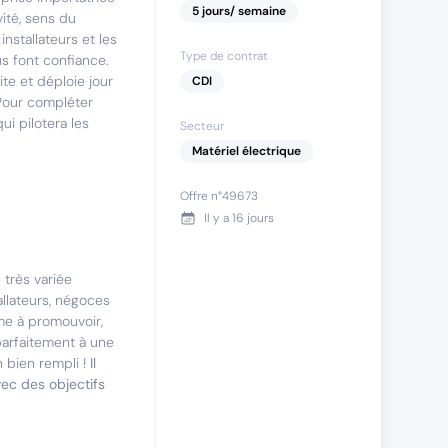
5
jours
/ semaine
vité, sens du
nstallateurs et les
Type de contrat
us font confiance.
te et déploie jour
CDI
 Pour compléter
i pilotera les
Secteur
Matériel électrique
Offre n°
49673
Il y a
16 jours
 très variée
llateurs, négoces
mme à promouvoir,
parfaitement à une
 bien rempli !
Il
vec des objectifs