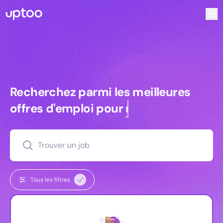
Recherchez parmi les meilleures offres d’emploi pour Tec
Recherchez parmi les meilleures off
Recherchez parmi les meilleures
offres d'emploi pour
commerciaux
Trouver un job
Tous les filtres