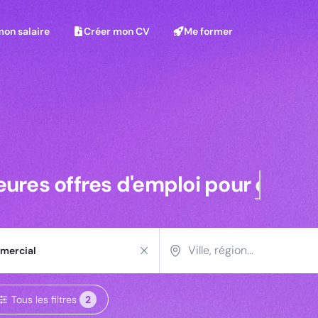
on salaire
Créer mon CV
Me former
mon salaire
Créer mon CV
Me former
ur Technico-Commercial
leures offres pour commerciaux 
eures offres d'emploi pour
comme
Tous les filtres
2