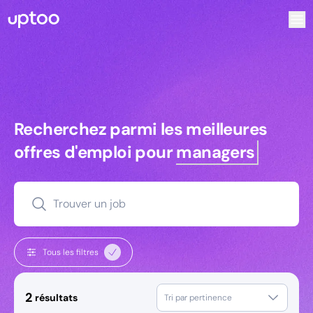
Recherchez parmi les meilleures offres d’emploi pour Tec
Recherchez parmi les meilleures off
Recherchez parmi les meilleures
offres d'emploi pour
managers
Trouver un job
Tous les filtres
2
résultats
Tri par pertinence