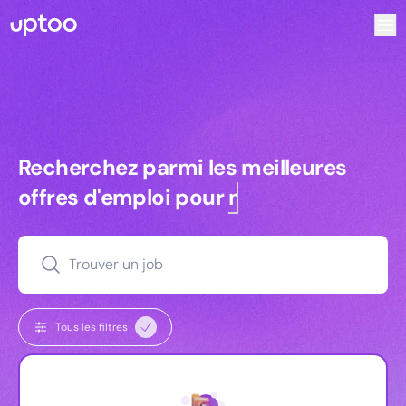
Recherchez parmi les meilleures offres d’emploi pour Tech
Recherchez parmi les meilleures off
Recherchez parmi les meilleures
offres d'emploi pour
managers
Trouver un job
Tous les filtres