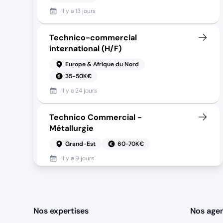
Il y a
13 jours
Technico-commercial
international (H/F)
Europe & Afrique du Nord
35-50K€
Il y a
24 jours
Technico Commercial -
Métallurgie
Grand-Est
60-70K€
Il y a
9 jours
Technico-Commercial IRVE (H/F)
Ile-de-France
45-55K€
Nos expertises
Nos age
Il y a
7 jours