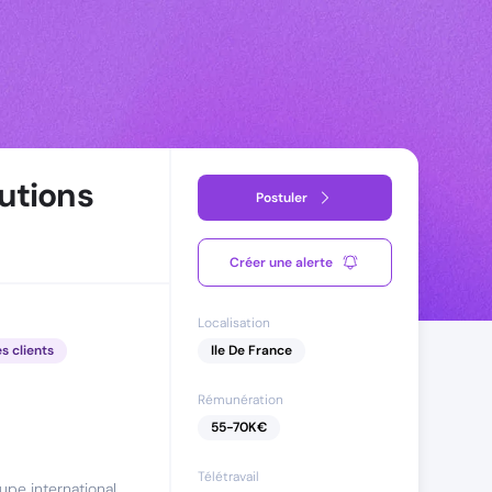
utions
Postuler
Créer une alerte
Localisation
es clients
Ile De France
Rémunération
55
-
70
K€
Télétravail
upe international