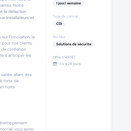
1
jour
/ semaine
vantes. Notre
et la détection
Type de contrat
ux installateurs et
CDI
sur l’innovation, la
Secteur
pour nos clients.
Solutions de sécurite
n de confiance
té à anticiper les
Offre n°
49587
Il y a
28 jours
ariée, allant des
é forte de
 et notre
 développement
ercial, vous aurez