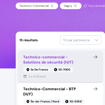
Technico-Commercial
Gagny
Tout réinitial
15
résultats
Tri par pertinence
Technico-commercial -
Solutions de sécurité (H/F)
Ile De France
55-70K€
Il y a
28 jours
Technico-Commercial - BTP
(H/F)
Île-de-France / Nord
55-65K€