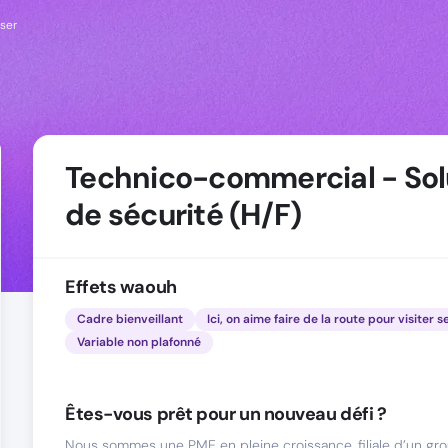
iser
Technico-commercial - Sol
de sécurité (H/F)
Effets waouh
Cadre bienveillant
Ici, on aime faire de la route pour visiter s
Variable non plafonné
Êtes-vous prêt pour un nouveau défi ?
Nous sommes une PME en pleine croissance, filiale d’un gro