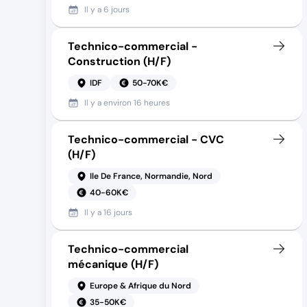
Il y a
6 jours
Technico-commercial -
Construction (H/F)
IDF
50-70K€
Il y a
environ 16 heures
Technico-commercial - CVC
(H/F)
Ile De France, Normandie, Nord
40-60K€
Il y a
16 jours
Technico-commercial
mécanique (H/F)
Europe & Afrique du Nord
35-50K€