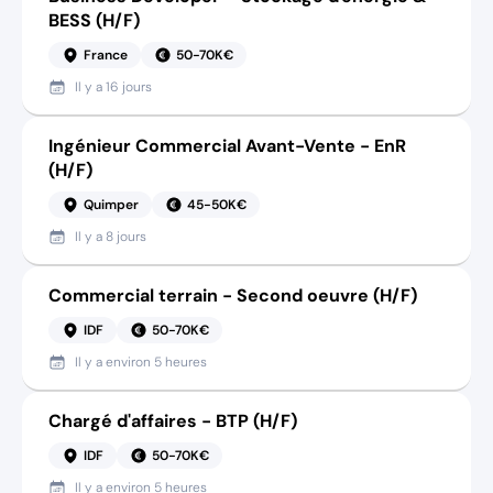
BESS (H/F)
France
50-70K€
Il y a
16 jours
Ingénieur Commercial Avant-Vente - EnR
(H/F)
Quimper
45-50K€
Il y a
8 jours
Commercial terrain - Second oeuvre (H/F)
IDF
50-70K€
Il y a
environ 5 heures
Chargé d'affaires - BTP (H/F)
IDF
50-70K€
Il y a
environ 5 heures