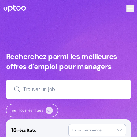
Recherchez parmi les meilleures offres d’emploi pour Tech
Recherchez parmi les meilleures off
Recherchez parmi les meilleures
offres d'emploi pour
managers
Trouver un job
Tous les filtres
15
résultats
Tri par pertinence