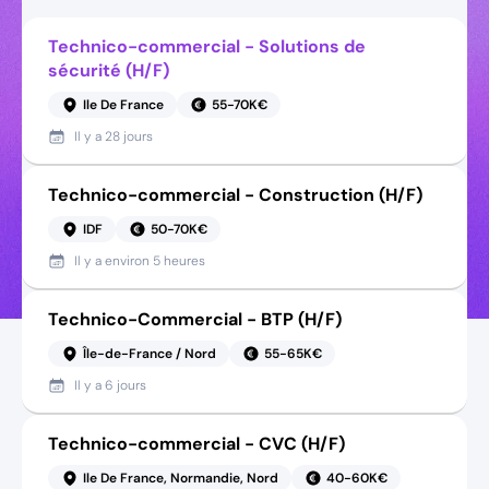
Technico-commercial - Solutions de
sécurité (H/F)
Ile De France
55-70K€
Il y a
28 jours
Technico-commercial - Construction (H/F)
IDF
50-70K€
Il y a
environ 5 heures
Technico-Commercial - BTP (H/F)
Île-de-France / Nord
55-65K€
Il y a
6 jours
Technico-commercial - CVC (H/F)
Ile De France, Normandie, Nord
40-60K€