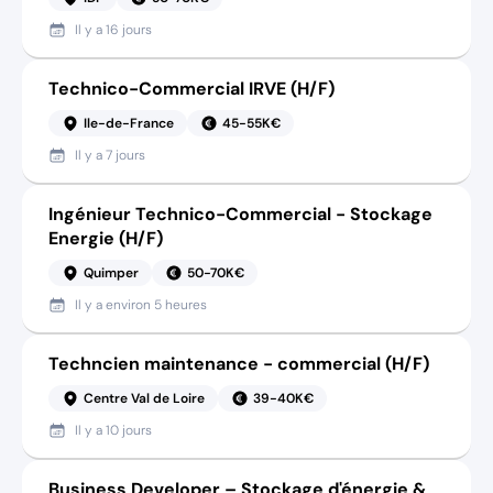
Il y a
16 jours
Technico-Commercial IRVE (H/F)
Ile-de-France
45-55K€
Il y a
7 jours
Ingénieur Technico-Commercial - Stockage
Energie (H/F)
Quimper
50-70K€
Il y a
environ 5 heures
Techncien maintenance - commercial (H/F)
Centre Val de Loire
39-40K€
Il y a
10 jours
Business Developer – Stockage d'énergie &