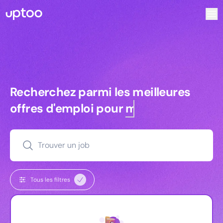
Recherchez parmi les meilleures offres d’emploi pour Tec
Recherchez parmi les meilleures off
Recherchez parmi les meilleures
offres d'emploi pour
managers
Trouver un job
Tous les filtres