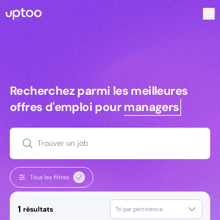
Recherchez parmi les meilleures offres d’emploi pour Tec
Recherchez parmi les meilleures off
Recherchez parmi les meilleures
offres d'emploi pour
managers
Trouver un job
Tous les filtres
1
résultats
Tri par pertinence