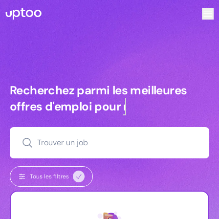
Recherchez parmi les meilleures offres d’emploi pour Tec
Recherchez parmi les meilleures off
Recherchez parmi les meilleures
offres d'emploi pour
commerciaux
Trouver un job
Tous les filtres