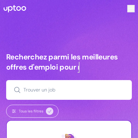
Recherchez parmi les meilleures offres d’emploi pour Tec
Recherchez parmi les meilleures off
Recherchez parmi les meilleures
offres d'emploi pour
commerciaux
Trouver un job
Tous les filtres