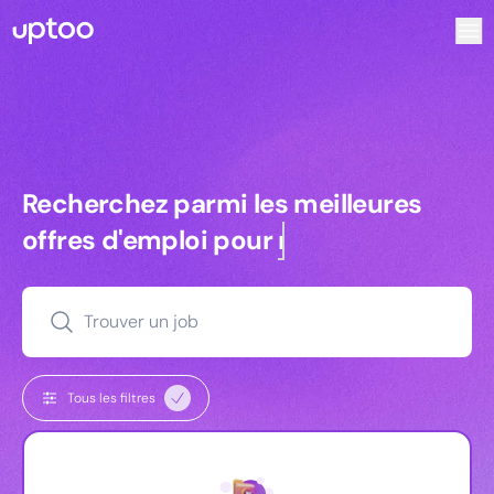
Recherchez parmi les meilleures offres d’emploi pour Tech
Recherchez parmi les meilleures off
Recherchez parmi les meilleures
offres d'emploi pour
managers
Trouver un job
Tous les filtres