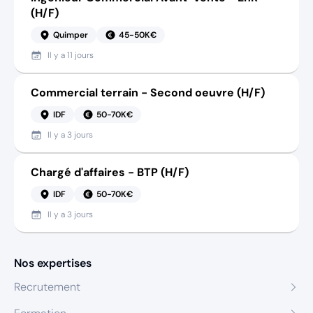
(H/F)
Quimper
45-50K€
Il y a
11 jours
Commercial terrain - Second oeuvre (H/F)
IDF
50-70K€
Il y a
3 jours
Chargé d'affaires - BTP (H/F)
IDF
50-70K€
Il y a
3 jours
Nos expertises
Recrutement