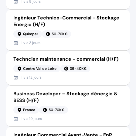
Il y a
9 jours
Ingénieur Technico-Commercial - Stockage
Energie (H/F)
Quimper
50-70K€
Il y a
3 jours
Techncien maintenance - commercial (H/F)
Centre Val de Loire
39-40K€
Il y a
12 jours
Business Developer – Stockage d'énergie &
BESS (H/F)
France
50-70K€
Il y a
19 jours
Ingénieur Commercial Avant-Vente - EnR