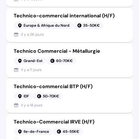
Technico-commercial international (H/F)
Europe & Afrique du Nord
35-50K€
Il y a
26 jours
Technico Commercial - Métallurgie
Grand-Est
60-70K€
Il y a
11 jours
Technico-commercial BTP (H/F)
IDF
50-70K€
Il y a
18 jours
Technico-Commercial IRVE (H/F)
Ile-de-France
45-55K€