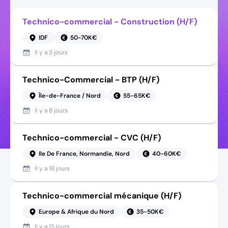
Technico-commercial - Construction (H/F)
IDF
50-70K€
Il y a
3 jours
Technico-Commercial - BTP (H/F)
Île-de-France / Nord
55-65K€
Il y a
8 jours
Technico-commercial - CVC (H/F)
Ile De France, Normandie, Nord
40-60K€
Il y a
18 jours
Technico-commercial mécanique (H/F)
Europe & Afrique du Nord
35-50K€
Il y a
15 jours