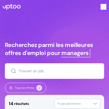
Recherchez parmi les meilleures offres d’emploi pour Tec
Recherchez parmi les meilleures off
Recherchez parmi les meilleures
offres d'emploi pour
managers
Trouver un job
Tous les filtres
14
résultats
Tri par pertinence