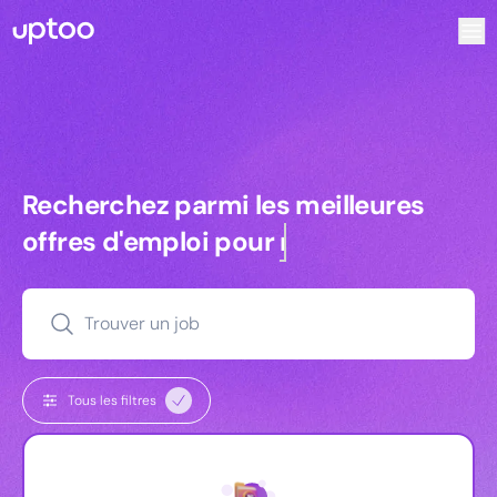
Recherchez parmi les meilleures offres d’emploi pour Tec
Recherchez parmi les meilleures off
Recherchez parmi les meilleures
offres d'emploi pour
managers
Trouver un job
Tous les filtres