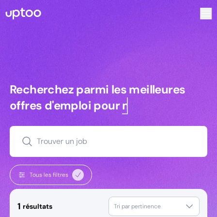
Recherchez parmi les meilleures offres d’emploi pour Tech
Recherchez parmi les meilleures off
Recherchez parmi les meilleures
offres d'emploi pour
managers
Trouver un job
Tous les filtres
1
résultats
Tri par pertinence