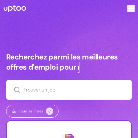
Recherchez parmi les meilleures offres d’emploi pour Tec
Recherchez parmi les meilleures off
Recherchez parmi les meilleures
offres d'emploi pour
managers
Trouver un job
Tous les filtres