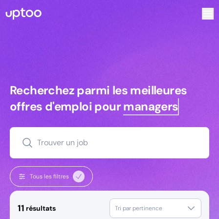
Recherchez parmi les meilleures offres d’emploi pour Tec
Recherchez parmi les meilleures off
Recherchez parmi les meilleures
offres d'emploi pour
managers
Trouver un job
Tous les filtres
11
résultats
Tri par pertinence