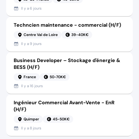
Il y a
6 jours
Techncien maintenance - commercial (H/F)
Centre Val de Loire
39-40K€
Il y a
9 jours
Business Developer – Stockage d'énergie &
BESS (H/F)
France
50-70K€
Il y a
16 jours
Ingénieur Commercial Avant-Vente - EnR
(H/F)
Quimper
45-50K€
Il y a
8 jours