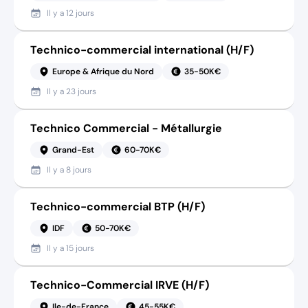
Il y a
12 jours
Technico-commercial international (H/F)
Europe & Afrique du Nord
35-50K€
Il y a
23 jours
Technico Commercial - Métallurgie
Grand-Est
60-70K€
Il y a
8 jours
Technico-commercial BTP (H/F)
IDF
50-70K€
Il y a
15 jours
Technico-Commercial IRVE (H/F)
Ile-de-France
45-55K€