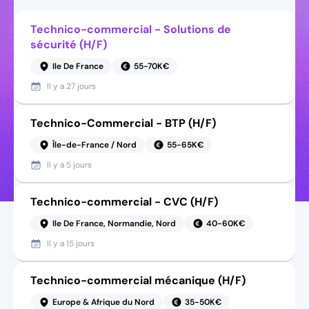
Technico-commercial - Solutions de
sécurité (H/F)
Ile De France
55-70K€
Il y a
27 jours
Technico-Commercial - BTP (H/F)
Île-de-France / Nord
55-65K€
Il y a
5 jours
Technico-commercial - CVC (H/F)
Ile De France, Normandie, Nord
40-60K€
Il y a
15 jours
Technico-commercial mécanique (H/F)
Europe & Afrique du Nord
35-50K€