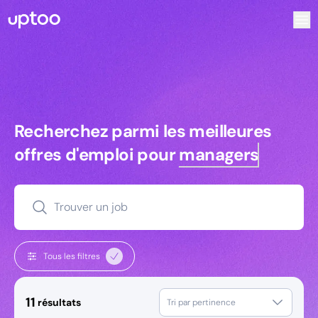
Recherchez parmi les meilleures offres d’emploi pour Tech
Recherchez parmi les meilleures off
Recherchez parmi les meilleures
offres d'emploi pour
managers
Trouver un job
Tous les filtres
11
résultats
Tri par pertinence