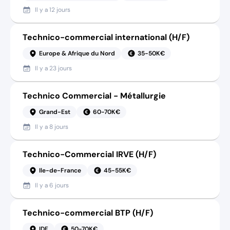
Il y a
12 jours
Technico-commercial international (H/F)
Europe & Afrique du Nord
35-50K€
Il y a
23 jours
Technico Commercial - Métallurgie
Grand-Est
60-70K€
Il y a
8 jours
Technico-Commercial IRVE (H/F)
Ile-de-France
45-55K€
Il y a
6 jours
Technico-commercial BTP (H/F)
IDF
50-70K€