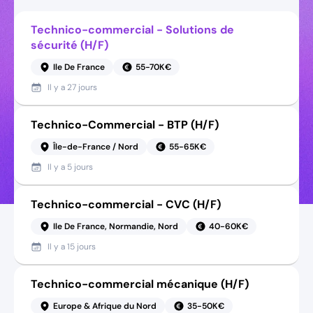
Technico-commercial - Solutions de
sécurité (H/F)
Ile De France
55-70K€
Il y a
27 jours
Technico-Commercial - BTP (H/F)
Île-de-France / Nord
55-65K€
Il y a
5 jours
Technico-commercial - CVC (H/F)
Ile De France, Normandie, Nord
40-60K€
Il y a
15 jours
Technico-commercial mécanique (H/F)
Europe & Afrique du Nord
35-50K€