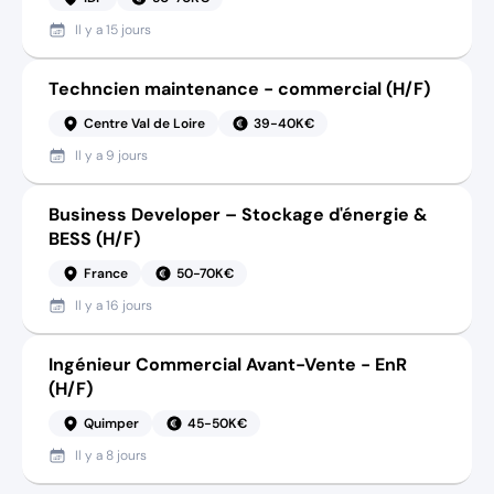
Il y a
15 jours
Techncien maintenance - commercial (H/F)
Centre Val de Loire
39-40K€
Il y a
9 jours
Business Developer – Stockage d'énergie &
BESS (H/F)
France
50-70K€
Il y a
16 jours
Ingénieur Commercial Avant-Vente - EnR
(H/F)
Quimper
45-50K€
Il y a
8 jours