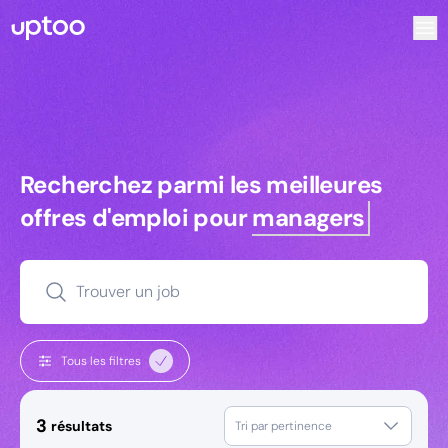
Recherchez parmi les meilleures offres d’emploi pour Techn
Recherchez parmi les meilleures off
Recherchez parmi les meilleures
offres d'emploi pour
managers
Trouver un job
Tous les filtres
3
résultats
Tri par pertinence