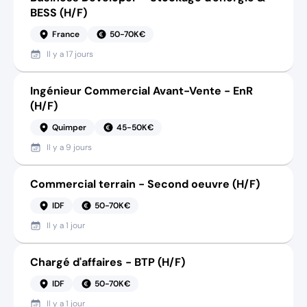
BESS (H/F)
France
50-70K€
Il y a
17 jours
Ingénieur Commercial Avant-Vente - EnR
(H/F)
Quimper
45-50K€
Il y a
9 jours
Commercial terrain - Second oeuvre (H/F)
IDF
50-70K€
Il y a
1 jour
Chargé d'affaires - BTP (H/F)
IDF
50-70K€
Il y a
1 jour