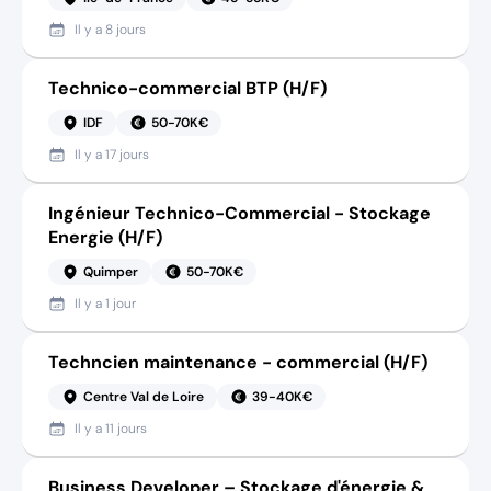
Il y a
8 jours
Technico-commercial BTP (H/F)
IDF
50-70K€
Il y a
17 jours
Ingénieur Technico-Commercial - Stockage
Energie (H/F)
Quimper
50-70K€
Il y a
1 jour
Techncien maintenance - commercial (H/F)
Centre Val de Loire
39-40K€
Il y a
11 jours
Business Developer – Stockage d'énergie &