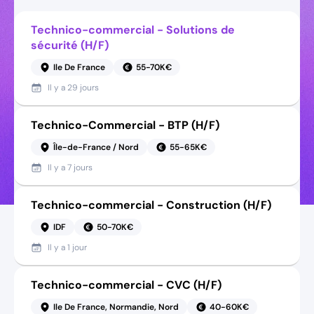
Technico-commercial - Solutions de
sécurité (H/F)
Ile De France
55-70K€
Il y a
29 jours
Technico-Commercial - BTP (H/F)
Île-de-France / Nord
55-65K€
Il y a
7 jours
Technico-commercial - Construction (H/F)
IDF
50-70K€
Il y a
1 jour
Technico-commercial - CVC (H/F)
Ile De France, Normandie, Nord
40-60K€