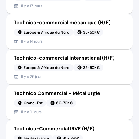
Il y a
17 jours
Technico-commercial mécanique (H/F)
Europe & Afrique du Nord
35-50K€
Il y a
14 jours
Technico-commercial international (H/F)
Europe & Afrique du Nord
35-50K€
Il y a
25 jours
Technico Commercial - Métallurgie
Grand-Est
60-70K€
Il y a
9 jours
Technico-Commercial IRVE (H/F)
Ile-de-France
45-55K€