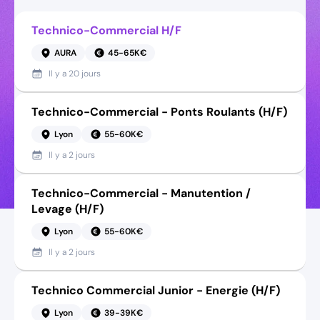
Technico-Commercial H/F
AURA
45-65K€
Il y a
20 jours
Technico-Commercial - Ponts Roulants (H/F)
Lyon
55-60K€
Il y a
2 jours
Technico-Commercial - Manutention /
Levage (H/F)
Lyon
55-60K€
Il y a
2 jours
Technico Commercial Junior - Energie (H/F)
Lyon
39-39K€