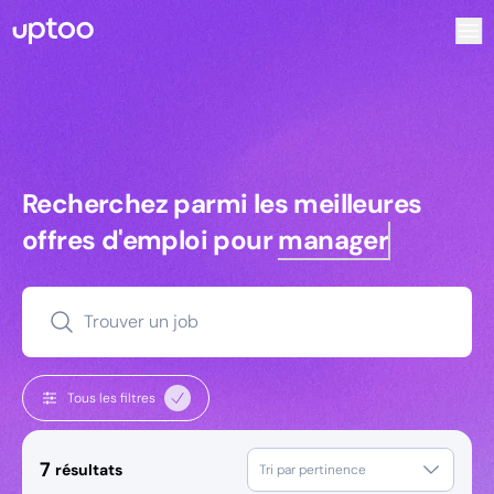
Recherchez parmi les meilleures offres d’emploi pour Tec
Recherchez parmi les meilleures off
Recherchez parmi les meilleures
offres d'emploi pour
managers
Trouver un job
Tous les filtres
7
résultats
Tri par pertinence