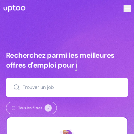
Recherchez parmi les meilleures offres d’emploi pour Tec
Recherchez parmi les meilleures off
Recherchez parmi les meilleures
offres d'emploi pour
managers
Trouver un job
Tous les filtres