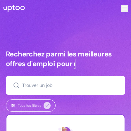
Recherchez parmi les meilleures offres d’emploi pour Tec
Recherchez parmi les meilleures off
Recherchez parmi les meilleures
offres d'emploi pour
managers
Trouver un job
Tous les filtres