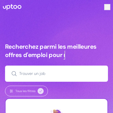
Recherchez parmi les meilleures offres d’emploi pour Tec
Recherchez parmi les meilleures off
Recherchez parmi les meilleures
offres d'emploi pour
managers
Trouver un job
Tous les filtres