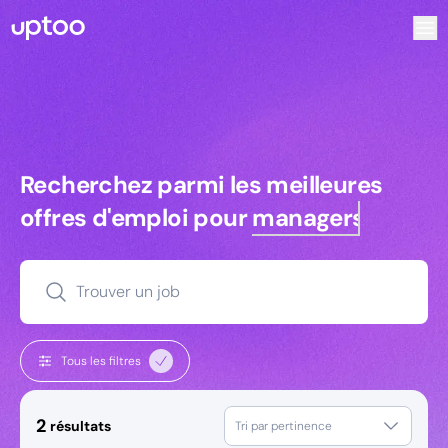
Recherchez parmi les meilleures offres d’emploi pour Tec
Recherchez parmi les meilleures off
Recherchez parmi les meilleures
offres d'emploi pour
managers
Trouver un job
Tous les filtres
2
résultats
Tri par pertinence