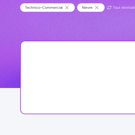
Technico-Commercial
Nievre
Tout réinitial