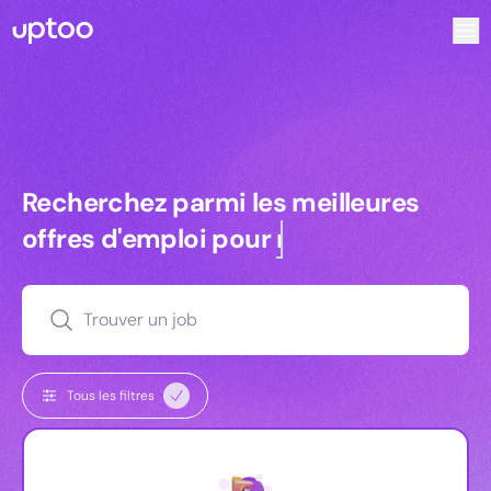
Recherchez parmi les meilleures offres d’emploi pour Tec
Recherchez parmi les meilleures off
Recherchez parmi les meilleures
offres d'emploi pour
managers
Trouver un job
Tous les filtres