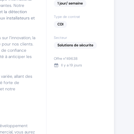
1
jour
/ semaine
vantes. Notre
et la détection
Type de contrat
ux installateurs et
CDI
sur l’innovation, la
Secteur
pour nos clients.
Solutions de sécurite
n de confiance
té à anticiper les
Offre n°
49638
Il y a
19 jours
ariée, allant des
é forte de
 et notre
 développement
ercial, vous aurez