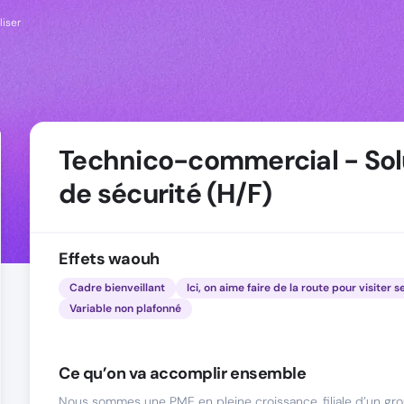
liser
Technico-commercial - Sol
de sécurité (H/F)
Effets waouh
Cadre bienveillant
Ici, on aime faire de la route pour visiter s
Variable non plafonné
Ce qu’on va accomplir ensemble
Nous sommes une PME en pleine croissance, filiale d’un gro