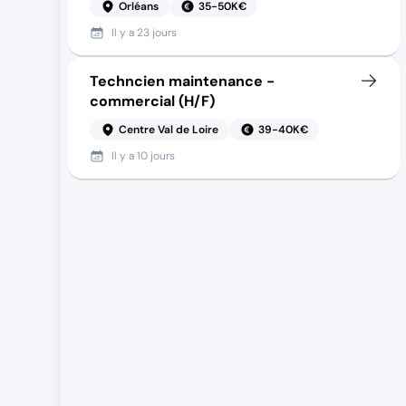
Orléans
35-50K€
Il y a
23 jours
Techncien maintenance -
commercial (H/F)
Centre Val de Loire
39-40K€
Il y a
10 jours