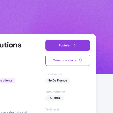
utions
Postuler
Créer une alerte
Localisation
es clients
Ile De France
Rémunération
55
-
70
K€
Télétravail
upe international