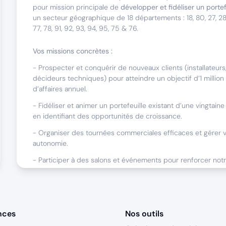
pour mission principale de
développer et fidéliser un portef
un secteur géographique de 18 départements : 18, 80, 27, 28, 3
77, 78, 91, 92, 93, 94, 95, 75 & 76.
Vos missions concrètes :
- Prospecter et conquérir de nouveaux clients (installateurs,
décideurs techniques) pour atteindre un objectif d’1 million
d’affaires annuel.
- Fidéliser et animer un portefeuille existant d’une vingtaine 
en identifiant des opportunités de croissance.
- Organiser des tournées commerciales efficaces et gérer vo
autonomie.
- Participer à des salons et événements pour renforcer notre 
élargir votre réseau.
- Assurer un reporting commercial précis et contribuer à l’a
continue de nos outils (CRM, ERP).
nces
Nos outils
Ce poste est basé en Home-Office, avec des déplacements r