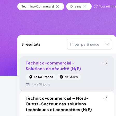
Technico-Commercial
Orleans
Tout réinitia
3
résultats
Tri par pertinence
Technico-commercial -
Solutions de sécurité (H/F)
Ile De France
55-70K€
Il y a
19 jours
Technico-commercial – Nord-
Ouest–Secteur des solutions
techniques et connectées (H/F)