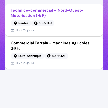
Technico-commercial – Nord-Ouest–
Motorisation (H/F)
Nantes
35-50K€
Il y a
22 jours
Commercial Terrain - Machines Agricoles
(H/F)
Loire-Atlantique
40-60K€
Il y a
23 jours