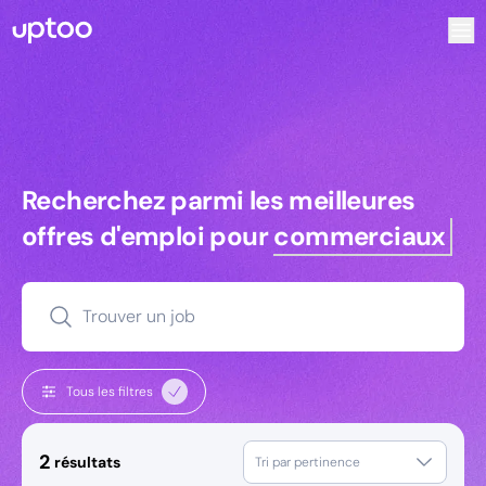
Recherchez parmi les meilleures offres d’emploi pour Tec
Recherchez parmi les meilleures off
Recherchez parmi les meilleures
offres d'emploi pour
commerciaux
Trouver un job
Tous les filtres
2
résultats
Tri par pertinence