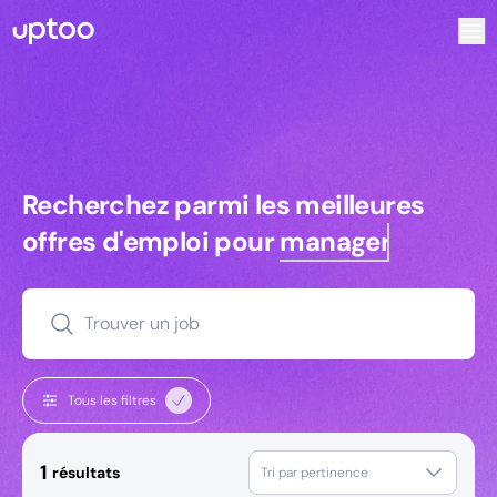
Recherchez parmi les meilleures offres d’emploi pour Tech
Recherchez parmi les meilleures off
Recherchez parmi les meilleures
offres d'emploi pour
managers
Trouver un job
Tous les filtres
1
résultats
Tri par pertinence