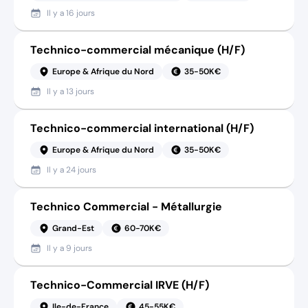
Il y a
16 jours
Technico-commercial mécanique (H/F)
Europe & Afrique du Nord
35-50K€
Il y a
13 jours
Technico-commercial international (H/F)
Europe & Afrique du Nord
35-50K€
Il y a
24 jours
Technico Commercial - Métallurgie
Grand-Est
60-70K€
Il y a
9 jours
Technico-Commercial IRVE (H/F)
Ile-de-France
45-55K€