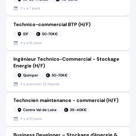
Il y a
7 jours
Technico-commercial BTP (H/F)
IDF
50-70K€
Il y a
16 jours
Ingénieur Technico-Commercial - Stockage
Energie (H/F)
Quimper
50-70K€
Il y a
environ 22 heures
Techncien maintenance - commercial (H/F)
Centre Val de Loire
39-40K€
Il y a
10 jours
Business Developer – Stockage d'énergie &