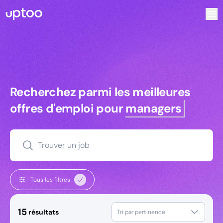
Recherchez parmi les meilleures offres d’emploi pour Tec
Recherchez parmi les meilleures off
Recherchez parmi les meilleures
offres d'emploi pour
managers
Trouver un job
Tous les filtres
15
résultats
Tri par pertinence