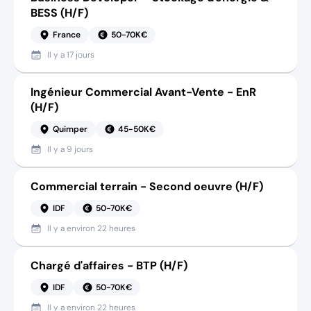
BESS (H/F)
France
50-70K€
Il y a
17 jours
Ingénieur Commercial Avant-Vente - EnR
(H/F)
Quimper
45-50K€
Il y a
9 jours
Commercial terrain - Second oeuvre (H/F)
IDF
50-70K€
Il y a
environ 22 heures
Chargé d'affaires - BTP (H/F)
IDF
50-70K€
Il y a
environ 22 heures