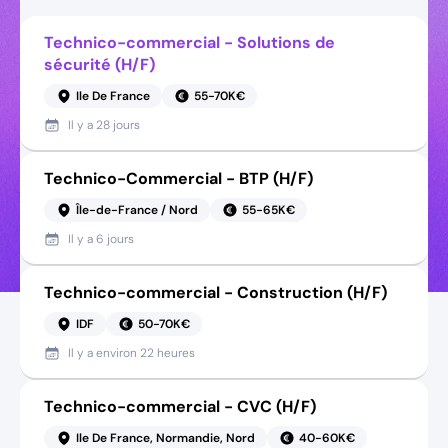
Technico-commercial - Solutions de
sécurité (H/F)
Ile De France
55-70K€
Il y a
28 jours
Technico-Commercial - BTP (H/F)
Île-de-France / Nord
55-65K€
Il y a
6 jours
Technico-commercial - Construction (H/F)
IDF
50-70K€
Il y a
environ 22 heures
Technico-commercial - CVC (H/F)
Ile De France, Normandie, Nord
40-60K€