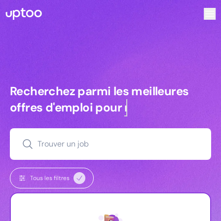
Recherchez parmi les meilleures offres d’emploi pour Tec
Recherchez parmi les meilleures off
Recherchez parmi les meilleures
offres d'emploi pour
commerciaux
Trouver un job
Tous les filtres