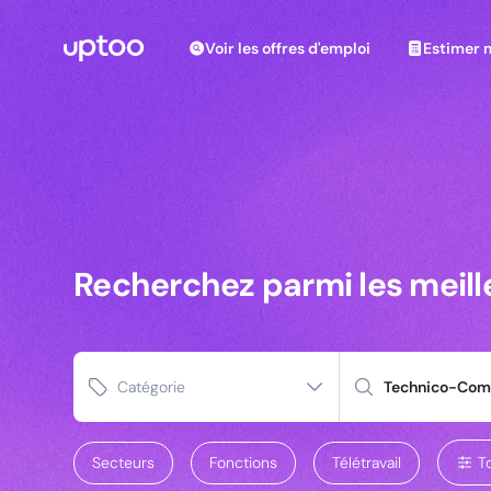
Voir les offres d'emploi
Estimer m
Voir les offres d'emploi
Estimer 
Recherchez parmi les meilleures offres d’emploi po
Recherchez parmi les meil
Recherchez parmi les meill
Catégorie
Secteurs
Fonctions
Télétravail
To