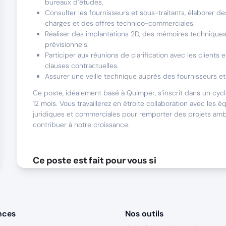
bureaux d’études.
Consulter les fournisseurs et sous-traitants, élaborer d
charges et des offres technico-commerciales.
Réaliser des implantations 2D, des mémoires techniques
prévisionnels.
Participer aux réunions de clarification avec les clients e
clauses contractuelles.
Assurer une veille technique auprès des fournisseurs et 
Ce poste, idéalement basé à Quimper, s’inscrit dans un cyc
12 mois. Vous travaillerez en étroite collaboration avec les 
juridiques et commerciales pour remporter des projets amb
contribuer à notre croissance.
Ce poste est fait pour vous si
Vous êtes issu d’une formation technique supérieure dans l
renouvelables et justifiez d’au moins 4 ans d’expérience da
similaire, idéalement dans les secteurs du stockage d’énerg
photovoltaïque ou de l’éolien. Votre expertise technique v
nces
Nos outils
décoder des cahiers des charges complexes, de dimension