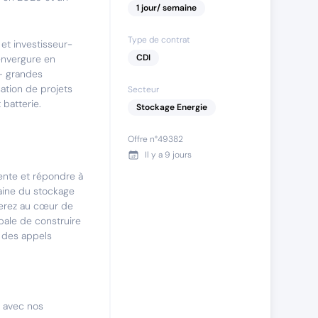
1
jour
/ semaine
Type de contrat
et investisseur-
CDI
envergure en
 – grandes
sation de projets
Secteur
batterie.
Stockage Energie
Offre n°
49382
Il y a
9 jours
ente et répondre à
aine du stockage
serez au cœur de
ale de construire
 des appels
n avec nos