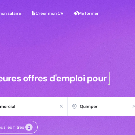
on salaire
Créer mon CV
Me former
mon salaire
Créer mon CV
Me former
ur Technico-Commercial | Quimper
leures offres pour commerciaux 
eures offres d'emploi pour
comme
us les filtres
2