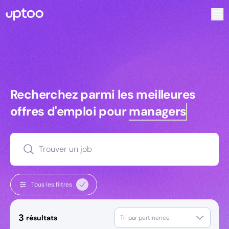
Recherchez parmi les meilleures offres d’emploi pour Tec
Recherchez parmi les meilleures off
Recherchez parmi les meilleures
offres d'emploi pour
managers
Trouver un job
Tous les filtres
3
résultats
Tri par pertinence