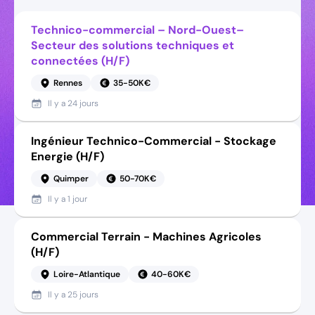
Technico-commercial – Nord-Ouest–
Secteur des solutions techniques et
connectées (H/F)
Rennes
35-50K€
Il y a
24 jours
Ingénieur Technico-Commercial - Stockage
Energie (H/F)
Quimper
50-70K€
Il y a
1 jour
Commercial Terrain - Machines Agricoles
(H/F)
Loire-Atlantique
40-60K€
Il y a
25 jours