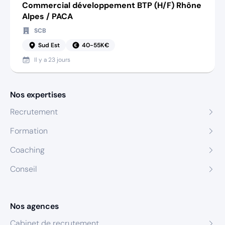
Commercial développement BTP (H/F) Rhône
Alpes / PACA
SCB
Sud Est
40-55K€
Il y a
23 jours
Nos expertises
Recrutement
Formation
Coaching
Conseil
Nos agences
Cabinet de recrutement