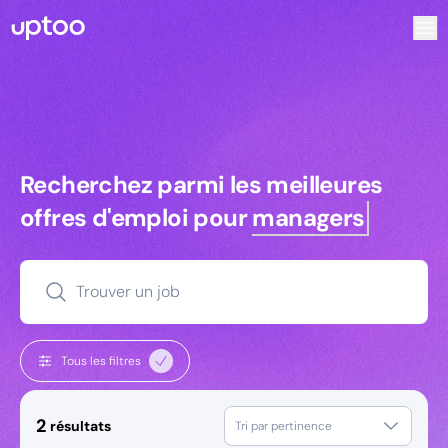
Recherchez parmi les meilleures offres d’emploi pour Tec
Recherchez parmi les meilleures off
Recherchez parmi les meilleures
offres d'emploi pour
managers
Trouver un job
Tous les filtres
2
résultats
Tri par pertinence