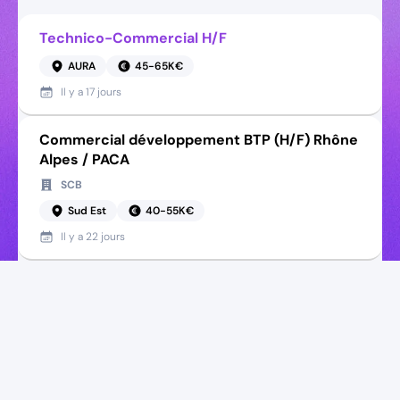
Technico-Commercial H/F
AURA
45-65K€
Il y a
17 jours
Commercial développement BTP (H/F) Rhône
Alpes / PACA
SCB
Sud Est
40-55K€
Il y a
22 jours