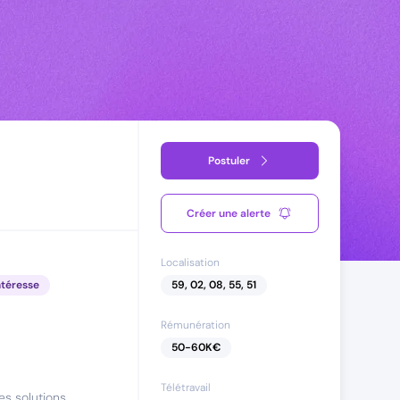
Postuler
Créer une alerte
Localisation
ntéresse
59, 02, 08, 55, 51
Rémunération
50
-
60
K€
Télétravail
les solutions