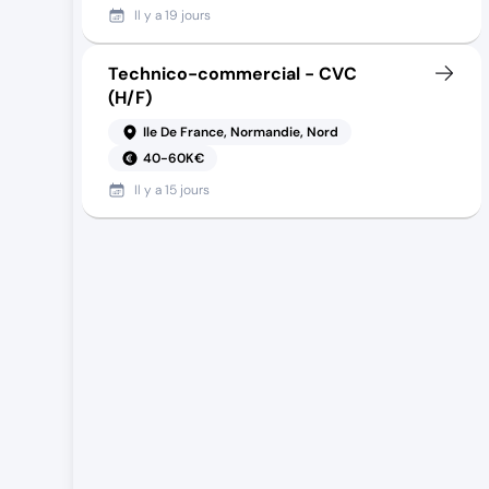
Il y a
19 jours
Technico-commercial - CVC
(H/F)
Ile De France, Normandie, Nord
40-60K€
Il y a
15 jours