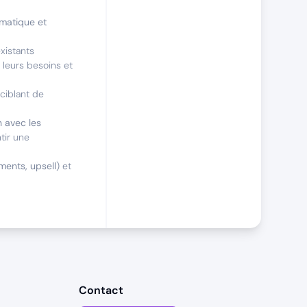
rmatique et
existants
r leurs besoins et
ciblant de
n avec les
tir une
ments, upsell
) et
éliser
, avec un
ec, et maintenir
Contact