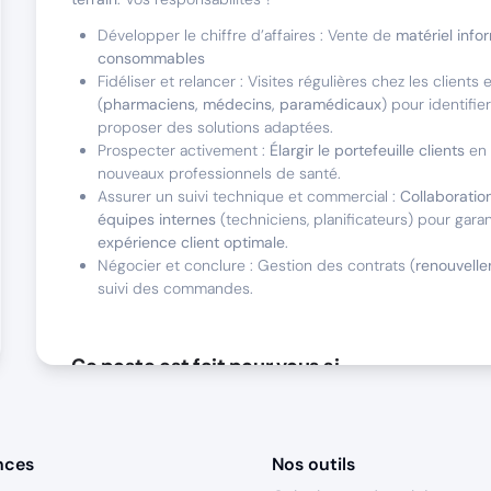
Développer le chiffre d’affaires : Vente de
matériel info
consommables
Fidéliser et relancer : Visites régulières chez les clients 
(
pharmaciens, médecins, paramédicaux
) pour identifie
proposer des solutions adaptées.
Prospecter activement :
Élargir le portefeuille clients
en 
nouveaux professionnels de santé.
Assurer un suivi technique et commercial :
Collaboratio
équipes internes
(techniciens, planificateurs) pour garan
expérience client optimale
.
Négocier et conclure : Gestion des contrats (
renouvelle
suivi des commandes.
Ce poste est fait pour vous si
Profil commercial hybride : Capacité à
prospecter ET fid
historique de résultats concrets.
Résilience et adaptabilité
: Savoir rebondir après un éch
nces
Nos outils
sa motivation dans un environnement dynamique.