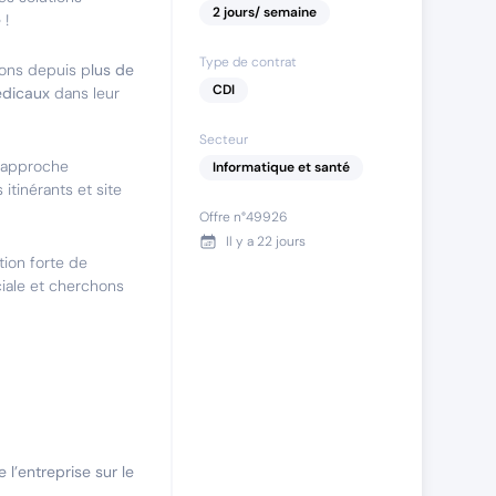
2
jours
/ semaine
é
!
Type de contrat
ons depuis p
lus de
CDI
édicaux
dans leur
Secteur
e approche
Informatique et santé
itinérants et site
Offre n°
49926
Il y a
22 jours
tion forte de
ale et cherchons
 l’entreprise sur le