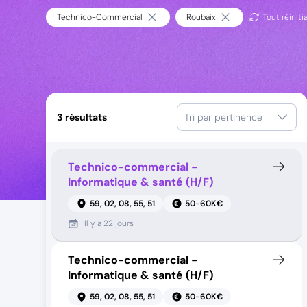
Technico-Commercial
Roubaix
Tout réinitia
3
résultats
Tri par pertinence
Technico-commercial -
Informatique & santé (H/F)
59, 02, 08, 55, 51
50-60K€
Il y a
22 jours
Technico-commercial -
Informatique & santé (H/F)
59, 02, 08, 55, 51
50-60K€