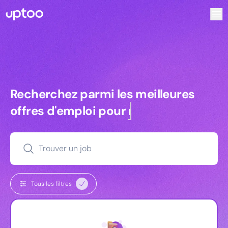
Recherchez parmi les meilleures offres d’emploi pour Tech
Recherchez parmi les meilleures off
Recherchez parmi les meilleures
offres d'emploi pour
managers
Trouver un job
Tous les filtres