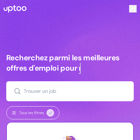
Recherchez parmi les meilleures offres d’emploi pour Tech
Recherchez parmi les meilleures off
Recherchez parmi les meilleures
offres d'emploi pour
commerciaux
Trouver un job
Tous les filtres