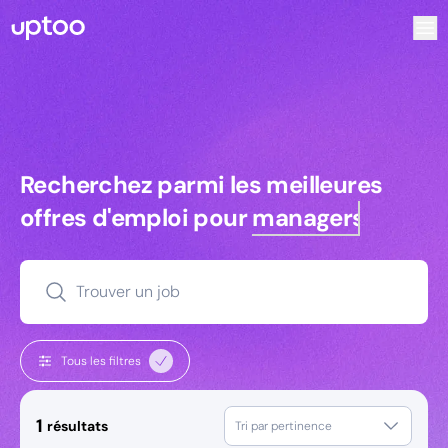
Recherchez parmi les meilleures offres d’emploi pour Tec
Recherchez parmi les meilleures off
Recherchez parmi les meilleures
offres d'emploi pour
managers
Trouver un job
Tous les filtres
1
résultats
Tri par pertinence