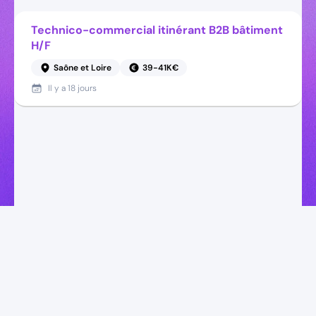
Technico-commercial itinérant B2B bâtiment
H/F
Saône et Loire
39-41K€
Il y a
18 jours