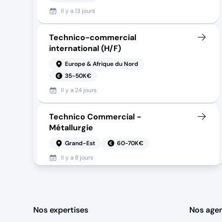
Il y a
13 jours
Technico-commercial
international (H/F)
Europe & Afrique du Nord
35-50K€
Il y a
24 jours
Technico Commercial -
Métallurgie
Grand-Est
60-70K€
Il y a
8 jours
Technico-commercial BTP (H/F)
IDF
50-70K€
Nos expertises
Nos age
Il y a
16 jours