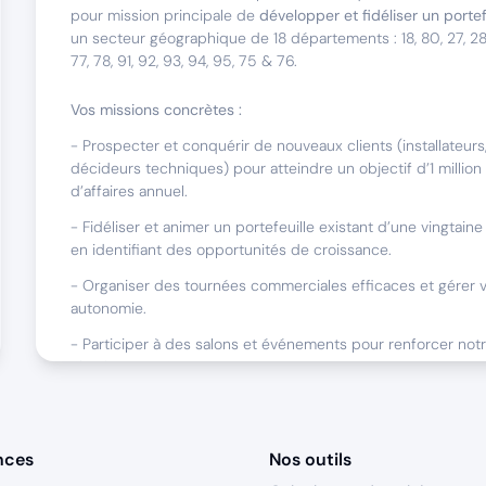
pour mission principale de
développer et fidéliser un portef
un secteur géographique de 18 départements : 18, 80, 27, 28, 3
77, 78, 91, 92, 93, 94, 95, 75 & 76.
Vos missions concrètes :
- Prospecter et conquérir de nouveaux clients (installateurs,
décideurs techniques) pour atteindre un objectif d’1 million
d’affaires annuel.
- Fidéliser et animer un portefeuille existant d’une vingtaine 
en identifiant des opportunités de croissance.
- Organiser des tournées commerciales efficaces et gérer vo
autonomie.
- Participer à des salons et événements pour renforcer notre 
élargir votre réseau.
- Assurer un reporting commercial précis et contribuer à l’a
continue de nos outils (CRM, ERP).
nces
Nos outils
Ce poste est basé en Home-Office, avec des déplacements r