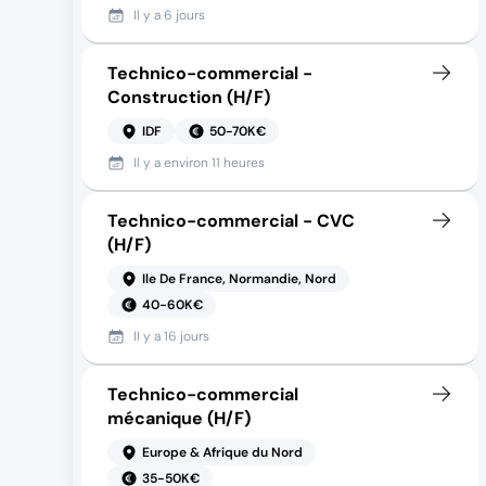
Il y a
6 jours
Technico-commercial -
Construction (H/F)
IDF
50-70K€
Il y a
environ 11 heures
Technico-commercial - CVC
(H/F)
Ile De France, Normandie, Nord
40-60K€
Il y a
16 jours
Technico-commercial
mécanique (H/F)
Europe & Afrique du Nord
35-50K€