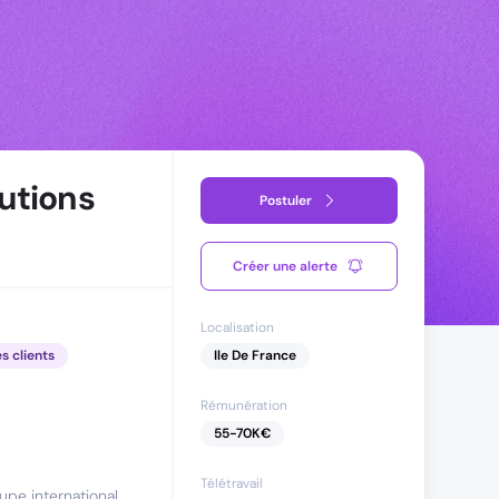
utions
Postuler
Créer une alerte
Localisation
es clients
Ile De France
Rémunération
55
-
70
K€
Télétravail
upe international