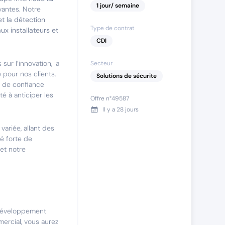
1
jour
/ semaine
vantes. Notre
et la détection
Type de contrat
ux installateurs et
CDI
sur l’innovation, la
Secteur
pour nos clients.
Solutions de sécurite
n de confiance
té à anticiper les
Offre n°
49587
Il y a
28 jours
ariée, allant des
é forte de
 et notre
 développement
ercial, vous aurez