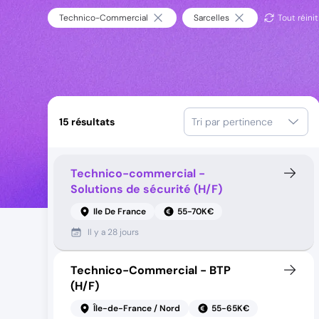
Technico-Commercial
Sarcelles
Tout réinit
15
résultats
Tri par pertinence
Technico-commercial -
Solutions de sécurité (H/F)
Ile De France
55-70K€
Il y a
28 jours
Technico-Commercial - BTP
(H/F)
Île-de-France / Nord
55-65K€