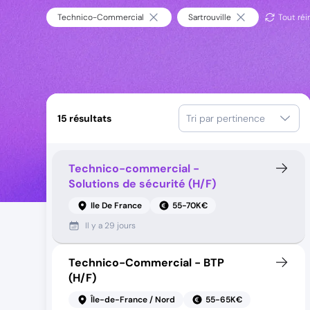
Technico-Commercial
Sartrouville
Tout réin
15
résultats
Tri par pertinence
Technico-commercial -
Solutions de sécurité (H/F)
Ile De France
55-70K€
Il y a
29 jours
Technico-Commercial - BTP
(H/F)
Île-de-France / Nord
55-65K€