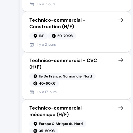
Il y a
7 jours
Technico-commercial -
Construction (H/F)
IDF
50-70K€
Il y a
2 jours
Technico-commercial - CVC
(H/F)
Ile De France, Normandie, Nord
40-60K€
Il y a
17 jours
Technico-commercial
mécanique (H/F)
Europe & Afrique du Nord
35-50K€