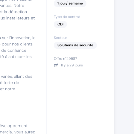
1
jour
/ semaine
vantes. Notre
et la détection
Type de contrat
ux installateurs et
CDI
sur l’innovation, la
Secteur
pour nos clients.
Solutions de sécurite
n de confiance
té à anticiper les
Offre n°
49587
Il y a
29 jours
ariée, allant des
é forte de
 et notre
 développement
ercial, vous aurez