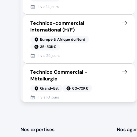
Il y a
14 jours
Technico-commercial
international (H/F)
Europe & Afrique du Nord
35-50K€
Il y a
25 jours
Technico Commercial -
Métallurgie
Grand-Est
60-70K€
Il y a
10 jours
Technico-Commercial IRVE (H/F)
Ile-de-France
45-55K€
Nos expertises
Nos age
Il y a
8 jours