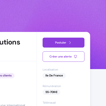
utions
Postuler
Créer une alerte
Localisation
es clients
Ile De France
Rémunération
55
-
70
K€
Télétravail
upe international