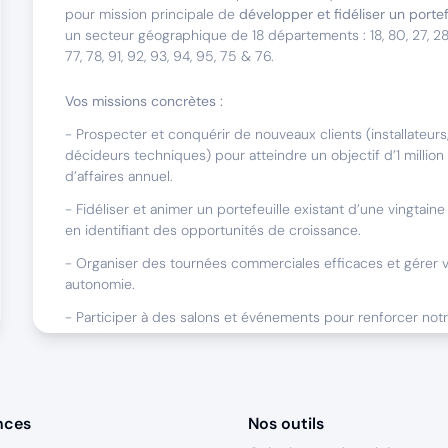
pour mission principale de
développer et fidéliser un portef
un secteur géographique de 18 départements : 18, 80, 27, 28, 3
77, 78, 91, 92, 93, 94, 95, 75 & 76.
Vos missions concrètes :
- Prospecter et conquérir de nouveaux clients (installateurs,
décideurs techniques) pour atteindre un objectif d’1 million
d’affaires annuel.
- Fidéliser et animer un portefeuille existant d’une vingtaine 
en identifiant des opportunités de croissance.
- Organiser des tournées commerciales efficaces et gérer vo
autonomie.
- Participer à des salons et événements pour renforcer notre 
élargir votre réseau.
- Assurer un reporting commercial précis et contribuer à l’a
continue de nos outils (CRM, ERP).
nces
Nos outils
Ce poste est basé en Home-Office, avec des déplacements r