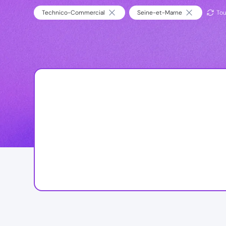
Technico-Commercial
Seine-et-Marne
Tou