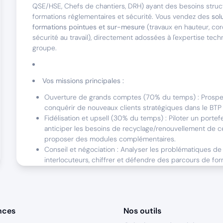
QSE/HSE, Chefs de chantiers, DRH) ayant des besoins struc
formations réglementaires et sécurité. Vous vendez des
sol
formations pointues et sur-mesure
(travaux en hauteur, cord
sécurité au travail), directement adossées à l'expertise tec
groupe.
Vos missions principales :
Ouverture de grands comptes (70% du temps) : Prospect
conquérir de nouveaux clients stratégiques dans le BTP e
Fidélisation et upsell (30% du temps) : Piloter un portefeu
anticiper les besoins de recyclage/renouvellement de cer
proposer des modules complémentaires.
Conseil et négociation : Analyser les problématiques de
interlocuteurs, chiffrer et défendre des parcours de fo
en collaboration avec nos formateurs experts.
Votre périmètre :
Région Île-de-France.
nces
Nos outils
Déplacements fréquents sur le terrain (4 à 5 jours par 