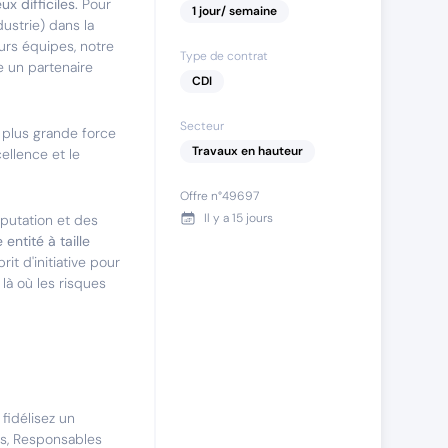
x difficiles.
Pour
1
jour
/ semaine
ustrie) dans la
rs équipes, notre
Type de contrat
un partenaire
CDI
Secteur
 plus grande force
Travaux en hauteur
ellence et le
Offre n°
49697
Il y a
15 jours
éputation et des
entité à taille
it d'initiative pour
 là où les risques
fidélisez un
es, Responsables