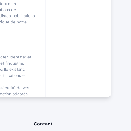
turels en
utions de
istes, habilitations,
hnique de notre
er, identifier et
t l'industrie.
ille existant,
tifications et
 sécurité de vos
rmation adaptés
Contact
semaine), avec une