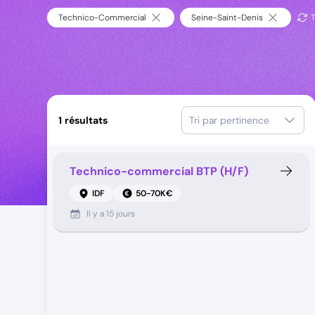
Technico-Commercial
Seine-Saint-Denis
T
1
résultats
Tri par pertinence
Technico-commercial BTP (H/F)
IDF
50-70K€
Il y a
15 jours