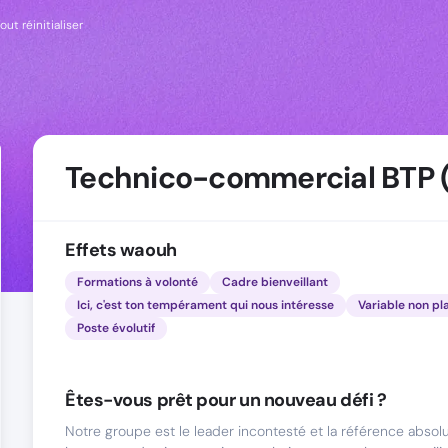
out réinitialiser
Technico-commercial BTP 
Effets waouh
Formations à volonté
Cadre bienveillant
Ici, c'est ton tempérament qui nous intéresse
Variable non pl
Poste évolutif
Êtes-vous prêt pour un nouveau défi ?
Notre groupe est le leader incontesté et la référence absol