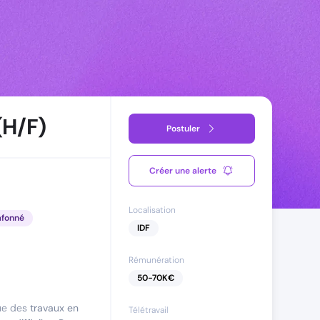
(H/F)
Postuler
Créer une alerte
Localisation
afonné
IDF
Rémunération
50
-
70
K€
ue des
travaux en
Télétravail