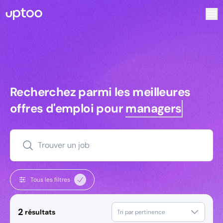
Recherchez parmi les meilleures offres d’emploi pour Tec
Recherchez parmi les meilleures off
Recherchez parmi les meilleures
offres d'emploi pour
managers
Trouver un job
Tous les filtres
2
résultats
Tri par pertinence