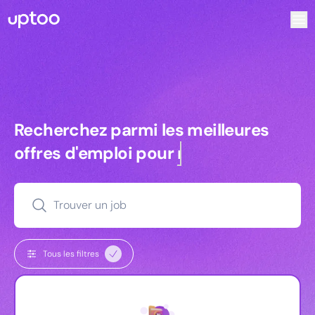
Recherchez parmi les meilleures offres d’emploi pour Tech
Recherchez parmi les meilleures off
Recherchez parmi les meilleures
offres d'emploi pour
commerciaux
Trouver un job
Tous les filtres