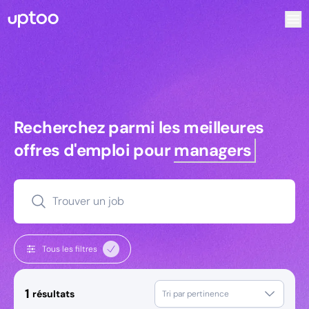
Recherchez parmi les meilleures offres d’emploi pour Tec
Recherchez parmi les meilleures off
Recherchez parmi les meilleures
offres d'emploi pour
managers
Trouver un job
Tous les filtres
1
résultats
Tri par pertinence