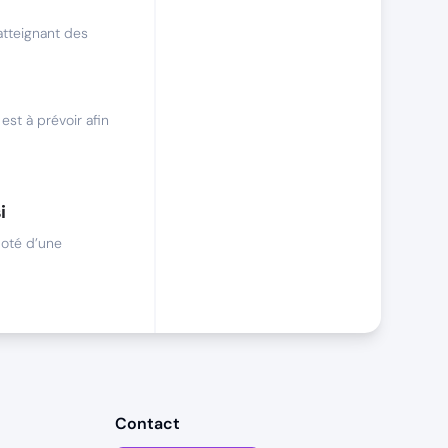
atteignant des
est à prévoir afin
i
doté d’une
 vente de
estion des
Contact
lle et une