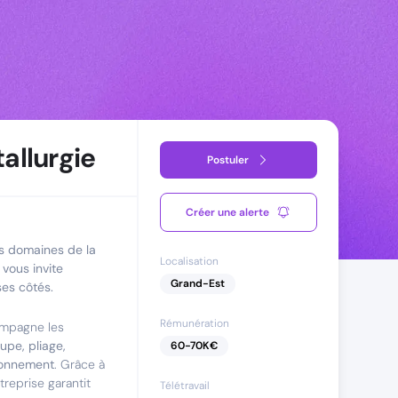
allurgie
Postuler
Créer une alerte
s domaines de la
Localisation
vous invite
Grand-Est
ses côtés.
Rémunération
compagne les
upe, pliage,
60
-
70
K€
tionnement
. Grâce à
ntreprise garantit
Télétravail