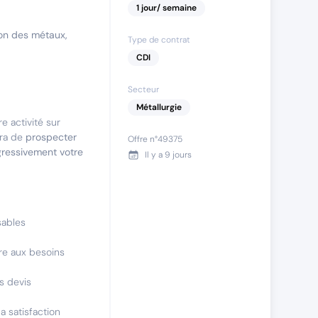
1
jour
/ semaine
ion des métaux,
Type de contrat
CDI
Secteur
Métallurgie
 activité sur
era de
prospecter
Offre n°
49375
gressivement votre
Il y a
9 jours
sables
re aux besoins
s devis
a satisfaction