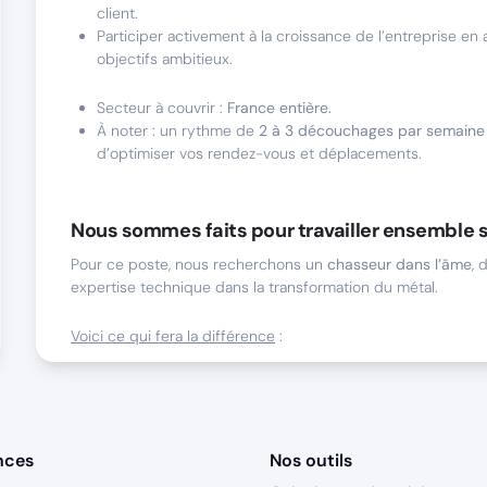
client.
Participer activement à la croissance de l’entreprise en 
objectifs ambitieux.
Secteur à couvrir :
France entière.
À noter : un rythme de
2 à 3 découchages par semaine
d’optimiser vos rendez-vous et déplacements.
Nous sommes faits pour travailler ensemble s
Pour ce poste, nous recherchons un
chasseur dans l’âme
, 
expertise technique dans la transformation du métal.
Voici ce qui fera la différence
:
Une
expérience confirmée (3 à 5 ans minimum) dans la
produits techniques
(métal, acier, tôlerie, sidérurgie).
Une
maîtrise des outils CRM
et une autonomie dans la g
tournées clients.
nces
Nos outils
Une sensibilité aux enjeux de la sous-traitance industrie
capacité à lire des plans techniques.