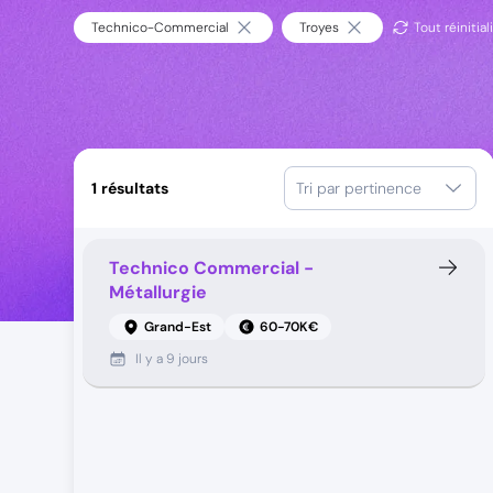
Technico-Commercial
Troyes
Tout réinitial
1
résultats
Tri par pertinence
Technico Commercial -
Métallurgie
Grand-Est
60-70K€
Il y a
9 jours