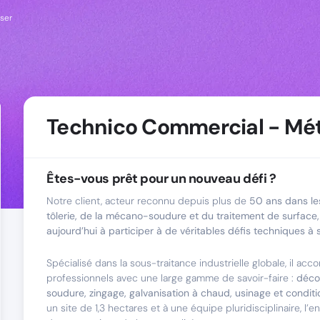
iser
Technico Commercial - Mét
Êtes-vous prêt pour un nouveau défi ?
Notre client, acteur reconnu depuis plus de
50 ans dans le
tôlerie, de la mécano-soudure et du traitement de surface, 
aujourd’hui à participer à de véritables défis techniques à 
Spécialisé dans la sous-traitance industrielle globale, il ac
professionnels avec une large gamme de savoir-faire :
déco
soudure, zingage, galvanisation à chaud, usinage et condi
un site de 1,3 hectares et à une équipe pluridisciplinaire, l’e